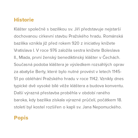
Historie
Klášter společně s bazilikou sv. Jiří představuje nejstarší
dochovanou církevní stavbu Pražského hradu. Románská
bazilika vznikla již před rokem 920 z iniciativy knížete
Vratislava I. V roce 976 založila sestra knížete Boleslava
II., Mlada, první ženský benediktinský klášter v Čechách.
Současná podoba kláštera je výsledkem rozsáhlých oprav
za abatyše Berty, které bylo nutné provést v letech 1145-
51 po obléhání Pražského hradu v roce 1142. Vznikly dnes
typické dvě vysoké bílé věže kláštera a budova konventu.
Další výrazná přestavba proběhla v období raného
baroka, kdy bazilika získala výrazné průčelí, počátkem 18.
století byl kostel rozšířen o kapli sv. Jana Nepomuckého.
Popis